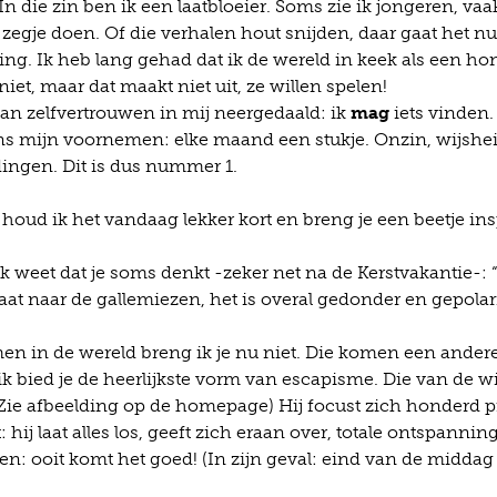
 In die zin ben ik een laatbloeier. Soms zie ik jongeren, vaa
zegje doen. Of die verhalen hout snijden, daar gaat het nu
ng. Ik heb lang gehad dat ik de wereld in keek als een ho
iet, maar dat maakt niet uit, ze willen spelen!
m van zelfvertrouwen in mij neergedaald: ik
mag
iets vinden.
ans mijn voornemen: elke maand een stukje. Onzin, wijshei
dingen. Dit is dus nummer 1.
houd ik het vandaag lekker kort en breng je een beetje ins
k weet dat je soms denkt -zeker net na de Kerstvakantie-: 
aat naar de gallemiezen, het is overal gedonder en gepolar
en in de wereld breng ik je nu niet. Die komen een andere
k bied je de heerlijkste vorm van escapisme. Die van de wi
(Zie afbeelding op de homepage) Hij focust zich honderd 
: hij laat alles los, geeft zich eraan over, totale ontspanning
en: ooit komt het goed! (In zijn geval: eind van de middag 