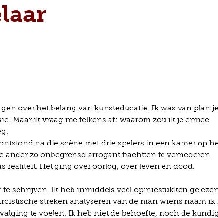
laar
Overslaan
en
naar
de
inhoud
gaan
gen over het belang van kunsteducatie. Ik was van plan je
ie. Maar ik vraag me telkens af: waarom zou ik je ermee
eg.
e ontstond na die scène met drie spelers in een kamer op he
e ander zo onbegrensd arrogant trachtten te vernederen.
 realiteit. Het ging over oorlog, over leven en dood.
 te schrijven. Ik heb inmiddels veel opiniestukken gelezen
arcistische streken analyseren van de man wiens naam ik 
 walging te voelen. Ik heb niet de behoefte, noch de kundi