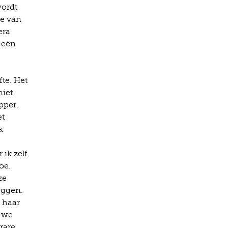
wordt
ie van
era
 een
te. Het
niet
pper.
et
k
 ik zelf
oe.
ze
eggen.
 haar
n we
rare