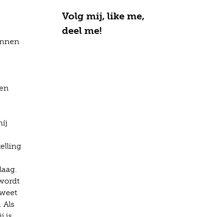
Volg mij, like me,
deel me!
kunnen
een
íj
telling
laag.
 wordt
 weet
 Als
j is