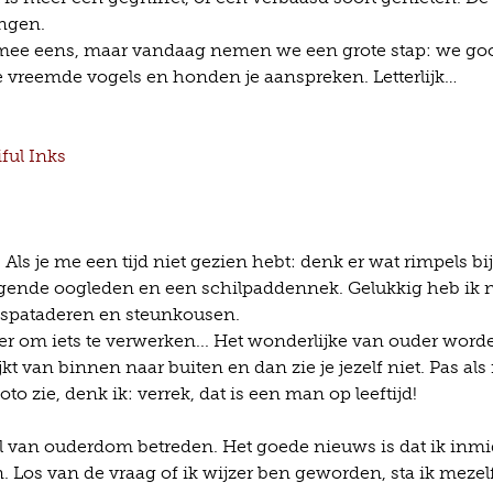
ingen.
mee eens, maar vandaag nemen we een grote stap: we go
e vreemde vogels en honden je aanspreken. Letterlijk…
ful Inks
ls je me een tijd niet gezien hebt: denk er wat rimpels bij,
ngende oogleden en een schilpaddennek. Gelukkig heb ik 
 spataderen en steunkousen.
ier om iets te verwerken... Het wonderlijke van ouder word
ijkt van binnen naar buiten en dan zie je jezelf niet. Pas als
to zie, denk ik: verrek, dat is een man op leeftijd!
nel van ouderdom betreden. Het goede nieuws is dat ik inm
. Los van de vraag of ik wijzer ben geworden, sta ik mezel