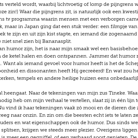
s verteld wordt, waarbij lichtvoetig of lomp de pijngrens 
 zin!) Waar die pijngrens zit, is natuurlijk ook een kwest
apans tv programma waarin mensen met een verborgen cam
, maar in Japan ging dat een stuk verder: een filmpje van
eek te zijn en uit zijn kist stapte, en iemand die zogenaamd
 niet snel zien bij Bananasplit.
n humor zijn, het is naar mijn smaak wel een basisbehoef
an de ketel halen en doen ontspannen. Jammer dat humor 
Want als iemand gevoel voor humor heeft is het de Sche
nheid en dissonanten heeft Hij gecreëerd! En wat zou h
 kerken, tempels en andere heilige huizen eens onbedaarlij
haal heengaat. Naar de tekeningen van mijn zus Tineke. Waar
dig heb om mijn verhaal te vertellen, slaat zij in één lijn t
Nu vind ik haar tekeningen vaak zó mooi en de dieren die 
eeg naar onzin. En zin om die beesten echt iets te laten z
 ouders en wat eigenschappen ook de humor. Dus sinds we
splitsen, krijgen we steeds meer plezier. Overigens ligge
 is meer een gegniffel, of een verbaasd soort genieten. De 