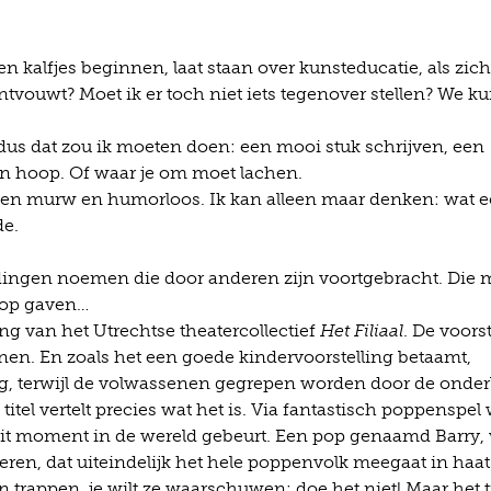
en kalfjes beginnen, laat staan over kunsteducatie, als zich
ntvouwt? Moet ik er toch niet iets tegenover stellen? We 
 dus dat zou ik moeten doen: een mooi stuk schrijven, een
 en hoop. Of waar je om moet lachen.
 ben murw en humorloos. Ik kan alleen maar denken: wat 
de.
 dingen noemen die door anderen zijn voortgebracht. Die m
hoop gaven…
ing van het Utrechtse theatercollectief
Het Filiaal
. De voors
nen. En zoals het een goede kindervoorstelling betaamt,
g, terwijl de volwassenen gegrepen worden door de onder
 titel vertelt precies wat het is. Via fantastisch poppenspel
dit moment in de wereld gebeurt. Een pop genaamd Barry,
eren, dat uiteindelijk het hele poppenvolk meegaat in haat.
n trappen, je wilt ze waarschuwen: doe het niet! Maar het ti