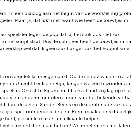
m: in een dialoog aan het begin van de voorstelling prob
eler. Maar ja, dat lukt niet, want wie heeft de touwtjes in
speelster tegen de pop dat zij het stuk ook niet kan
n het script staat. Dus de schrijver heeft de touwtjes in h
 maar verklap wel dat ik geen aanhanger van het Poppulisme 
ts onvergetelijks meegemaakt. Op de school waar ik o.a. a
eyn in Utrecht Leidsche Rijn, kregen we een bijzonder ca
peelt in Orkest Le Figaro en dit orkest trad vrijdag op in 
uders en kinderen genoten samen van het bekende verha
ld door de acteur Sander Beens en de combinatie van de v
kelijke spel, ontroerde iedereen. Remi maakte ons duidelij
je bent, plezier te maken, en elkaar te helpen.
t volle inzicht: hier gaat het om! Wij moeten ons niet laten