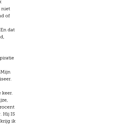
k
 niet
nd of
 En dat
d,
piratie
“Mijn
iseer.
 keer.
jze,
procent
. Hij IS
krijg ik