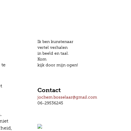
Ik ben kunstenaar
vertel verhalen
in beeld en taal.
Kom
 te
kijk door mijn ogen!
t
Contact
jochem.bosselaar@gmail.com
06-29536245
,
niet
gheid,