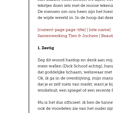
tekstjes doen iets met de mooie teken
De mensen om ons heen zijn het hier
de wijde wereld in. In de hoop dat dez
[current-page:page-title] | [site:name]
Samenwerking Tien & Jochem | Beauti
1. Zestig
Zeg dit woord hardop en denk aan mij. A
meer wallen (Dick Schoof achtig), ha
dat goddelijke lichaam, weliswaar met
Ok, ik ga in de overdrijving, mijn man
dat je er zelf niets van merkt, want je k
winkelruit, een spiegel of een recente fo
Nu is het dus officieel: ik ben de tun
ook de voordelen zie van het ouder zijn