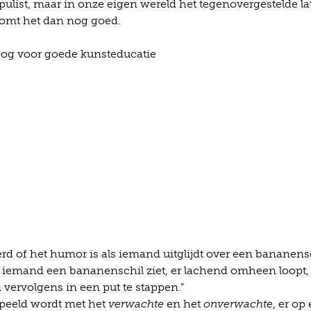
list, maar in onze eigen wereld het tegenovergestelde la
 komt het dan nog goed.
toog voor goede kunsteducatie
d of het humor is als iemand uitglijdt over een bananensc
s iemand een bananenschil ziet, er lachend omheen loopt, 
m vervolgens in een put te stappen.”
espeeld wordt met het
verwachte
en het
onverwachte
, er op