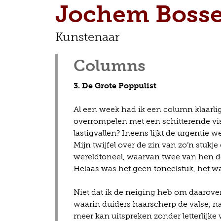
Jochem Bosse
Kunstenaar
Columns
3. De Grote Poppulist
Al een week had ik een column klaarlig
overrompelen met een schitterende vis
lastigvallen? Ineens lijkt de urgentie w
Mijn twijfel over de zin van zo’n stukj
wereldtoneel, waarvan twee van hen d
Helaas was het geen toneelstuk, het was
Niet dat ik de neiging heb om daarover
waarin duiders haarscherp de valse, n
meer kan uitspreken zonder letterlijke