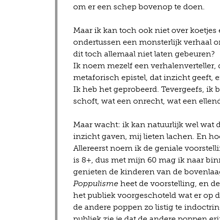
om er een schep bovenop te doen.
Maar ik kan toch ook niet over koetjes 
ondertussen een monsterlijk verhaal o
dit toch allemaal niet laten gebeuren?
Ik noem mezelf een verhalenverteller,
metaforisch epistel, dat inzicht geeft,
Ik heb het geprobeerd. Tevergeefs, ik
schoft, wat een onrecht, wat een ellen
Maar wacht: ik kan natuurlijk wel wat
inzicht gaven, mij lieten lachen. En 
Allereerst noem ik de geniale voorstell
is 8+, dus met mijn 60 mag ik naar bin
genieten de kinderen van de bovenlaa
Poppulisme
heet de voorstelling, en de
het publiek voorgeschoteld wat er op 
de andere poppen zo listig te indoctrin
publiek zie je dat de andere poppen eri