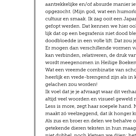
aantrekkelijke en/of absurde manier iet
opgezocht. (Mijn god, wat een humorloze
cultuur en smaak. Ik zag ooit een J
gefopt werden. Dat kennen we hier ook
lijk dat op een begrafenis niet dood bl
doodbloedde in een volle lift. Dat zou je
Er mogen dan verschillende vormen va
kan verbinden, relativeren, de druk v
wordt meegenomen in Heilige Boeken. 
Wat een vreemde combinatie van schoo
heerlijk en vrede-brengend zijn als in
gelachen zou worden!
Ik voel dat je je afvraagt waar dit ver
altijd veel woorden en visueel geweld no
Less is more, zegt haar soepele hand. 
maakt zó veelzeggend, dat ik honger kr
Als zus en broer en delen we behalve
getekende dieren teksten in hun maag 
niet dubbel, noch kletsen we dijen; het