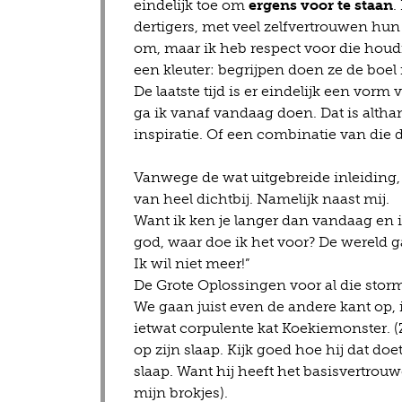
eindelijk toe om
ergens voor te staan
.
dertigers, met veel zelfvertrouwen hun 
om, maar ik heb respect voor die houdi
een kleuter: begrijpen doen ze de boel n
De laatste tijd is er eindelijk een vor
ga ik vanaf vandaag doen. Dat is alth
inspiratie. Of een combinatie van die 
Vanwege de wat uitgebreide inleiding, 
van heel dichtbij. Namelijk naast mij.
Want ik ken je langer dan vandaag en i
god, waar doe ik het voor? De wereld g
Ik wil niet meer!”
De Grote Oplossingen voor al die storm
We gaan juist even de andere kant op, i
ietwat corpulente kat Koekiemonster. 
op zijn slaap. Kijk goed hoe hij dat doet
slaap. Want hij heeft het basisvertrouw
mijn brokjes).