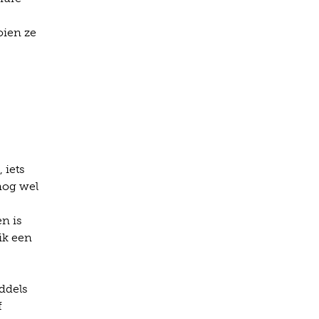
oien ze
 iets
nog wel
en is
 ik een
iddels
f