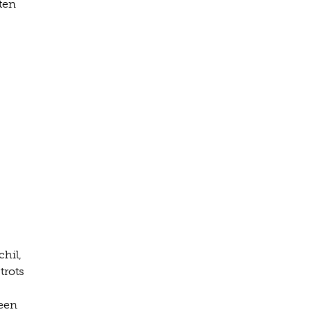
ten
hil,
trots
 een